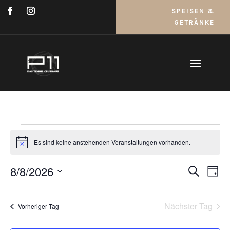
SPEISEN &
GETRÄNKE
Veranstaltungen
für
Es sind keine anstehenden Veranstaltungen vorhanden.
Hinweis
August
Verans
Ver
8/8/2026
Suche
8,
Tag
Ans
Suche
Datum
2026
Nav
und
wählen.
Nächster Tag
Ansich
Vorheriger Tag
Naviga